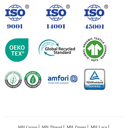
MH Group
MH Thread
MH Zipper
MH Lace