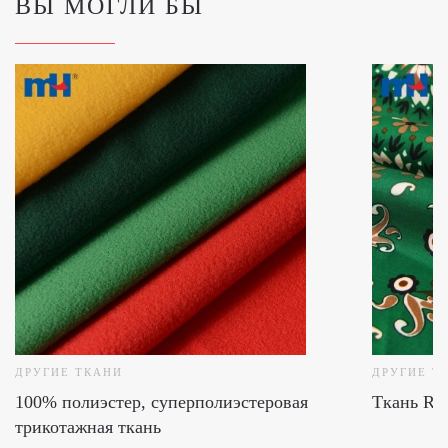
ВЫ МОГЛИ БЫ
ДРУГИЕ ТКАНИ
ДРУГИЕ Т
100% полиэстер, суперполиэстеровая
Ткань Ray
трикотажная ткань