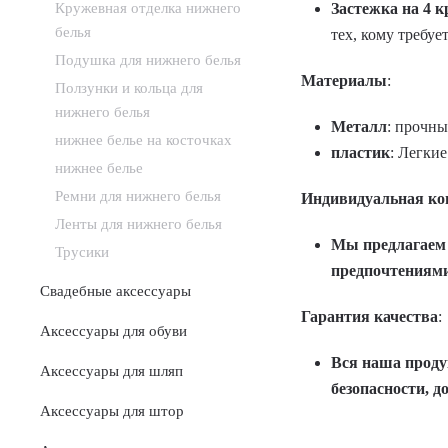
Застежка на 4 
Кружевная отделка нижнего
белья
тех, кому требуе
Подушка для нижнего белья
Материалы
:
Ползунки и кольца для
нижнего белья
Металл
: прочны
нижнее белье на косточках
пластик
: Легки
нижнее белье
Ремни для нижнего белья
Индивидуальная ко
Ленты для нижнего белья
Мы предлагаем 
Трусики
предпочтениями
Свадебные аксессуары
Гарантия качества
:
Аксессуары для обуви
Вся наша проду
Аксессуары для шляп
безопасности, д
Аксессуары для штор