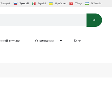
Português
Русский
Español
Українська
Türkçe
O‘zbekcha
GO
онный каталог
O компании
Блог