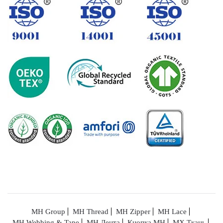
MH Group
MH Thread
MH Zipper
MH Lace
MH Webbing & Tape
MH Лента
Кнопка MH
МХ Ткань