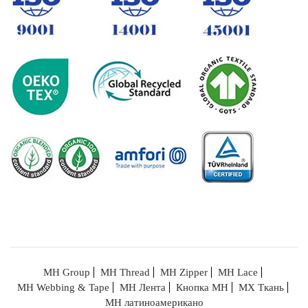
MH Group
MH Thread
MH Zipper
MH Lace
MH Webbing & Tape
MH Лента
Кнопка MH
МХ Ткань
MH латиноамерикано