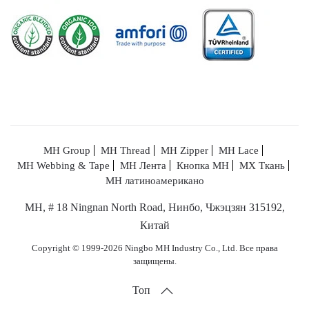
MH Group
MH Thread
MH Zipper
MH Lace
MH Webbing & Tape
MH Лента
Кнопка MH
МХ Ткань
MH латиноамерикано
MH, # 18 Ningnan North Road, Нинбо, Чжэцзян 315192,
Китай
Copyright © 1999-2026 Ningbo MH Industry Co., Ltd. Все права
защищены.
Топ