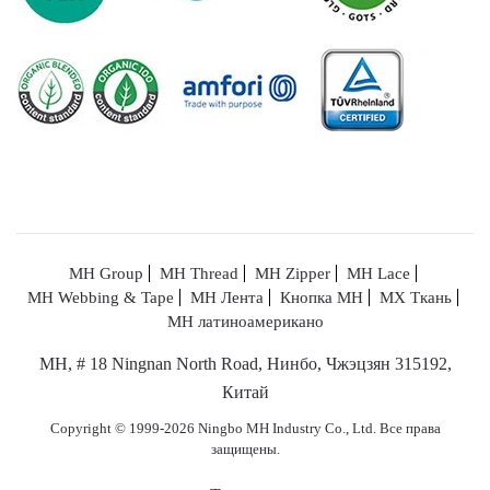
MH Group
MH Thread
MH Zipper
MH Lace
MH Webbing & Tape
MH Лента
Кнопка MH
МХ Ткань
MH латиноамерикано
MH, # 18 Ningnan North Road, Нинбо, Чжэцзян 315192,
Китай
Copyright © 1999-2026 Ningbo MH Industry Co., Ltd. Все права
защищены.