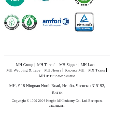
MH Group
MH Thread
MH Zipper
MH Lace
MH Webbing & Tape
MH Лента
Кнопка MH
МХ Ткань
MH латиноамерикано
MH, # 18 Ningnan North Road, Нинбо, Чжэцзян 315192,
Китай
Copyright © 1999-2026 Ningbo MH Industry Co., Ltd. Все права
защищены.