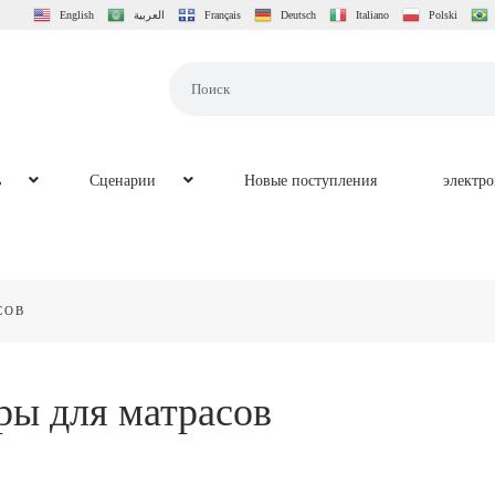
English
العربية
Français
Deutsch
Italiano
Polski
ь
Сценарии
Новые поступления
электр
СОВ
ры для матрасов