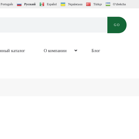
Português
Русский
Español
Українська
Türkçe
O‘zbekcha
GO
онный каталог
O компании
Блог